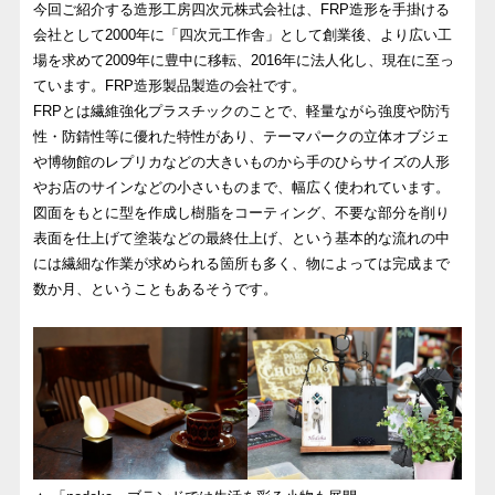
今回ご紹介する造形工房四次元株式会社は、FRP造形を手掛ける
会社として2000年に「四次元工作舎」として創業後、より広い工
場を求めて2009年に豊中に移転、2016年に法人化し、現在に至っ
ています。FRP造形製品製造の会社です。
FRPとは繊維強化プラスチックのことで、軽量ながら強度や防汚
性・防錆性等に優れた特性があり、テーマパークの立体オブジェ
や博物館のレプリカなどの大きいものから手のひらサイズの人形
やお店のサインなどの小さいものまで、幅広く使われています。
図面をもとに型を作成し樹脂をコーティング、不要な部分を削り
表面を仕上げて塗装などの最終仕上げ、という基本的な流れの中
には繊細な作業が求められる箇所も多く、物によっては完成まで
数か月、ということもあるそうです。