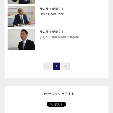
サムライがゆく！
Office Heart Rock
サムライがゆく！
よしだ土地家屋調査士事務所
前
1
次
このページをシェアする